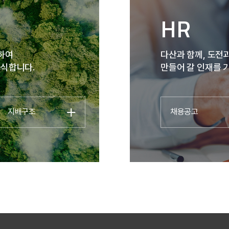
우크라이나, 리투아니아 및 기타 EU 국가가
HR
참여하고 있는 민간 단체로서 에너지 부문
기업들을 중심으로 변전소 설계 및 건설,
수력발전 등 재생에너지 시설 개발, 통신 시스템
대하여
다산과 함께, 도전
등 영역에서 파트너쉽과 인력 양성을 목적으로
인식합니다.
만들어 갈 인재를 
하고 있으며, 2022년 9월 15일 우크라이나
에너지부와 에너지 인프라 재건을 위한
공동조치에 합의하고 우크라이나 에너지
인프라 재건사업을 추진하고
지배구조
채용공고
있다. 다산네트웍스는 국제에너지클러스터
정회원 멤버로서 국내 전력선업체와 공동으로
우크라이나 남부의 미콜라이우주(州)
유럽연합규격 전력망 시범사업에 참여하고
있으며, 방공 변전소 및 5G 광통신망
시험사업의 참여도 협의하고 있다. 나길주
대표는 총회 전날 미콜라이우를 방문해
주지사인 비탈리 올렉산드로비치 킴(Vitaliy
Oleksandrovich Kim)을 접견하고 현장을