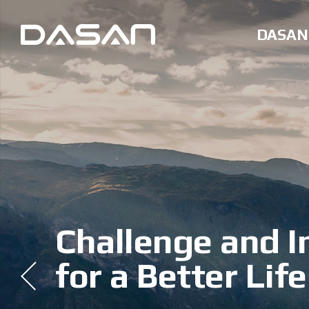
DASAN
Challenge and I
Beyond Networ
for a Better Life
Partner for a Be