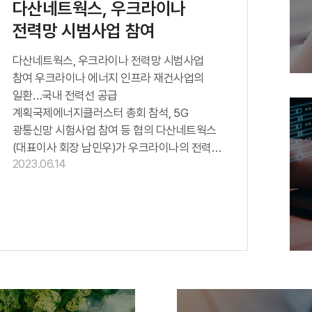
다산네트웍스, 우크라이나
전력망 시범사업 참여
다산네트웍스, 우크라이나 전력망 시범사업
참여 우크라이나 에너지 인프라 재건사업의
일환…국내 전력선 공급
계획국제에너지클러스터 총회 참석, 5G
광통신망 시험사업 참여 등 협의 다산네트웍스
(대표이사 회장 남민우)가 우크라이나의 전력망
2023.06.14
및 통신망 등을 재건하는 지원사업에
참여한다. 14일 다산네트웍스는 유럽 총괄 RA
GilJoo대표 (한국명 나길주)가 지난 7일
우크라이나 키이우에서 열린
국제에너지클러스터(International Energy
Cluster /회장 만타나 내쉴렌)의 연례 총회에
참석해 통신장비회사인 다산네트웍스를
소개하는 설명회를 진행했다고 밝혔다.2018년
6월에 설립된 국제에너지클러스터는 독일,